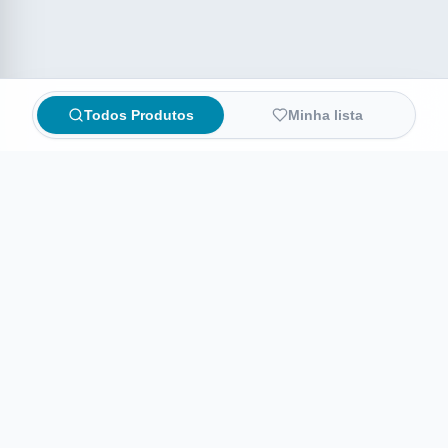
Todos Produtos
Minha lista
Compare preços de medicamentos e produtos de farmácia
online. Encontre ofertas e compre direto na loja oficial.
AchaFarma
Início
Sobre nós
Informações legais
Termos de Uso
Política de Privacidade
Preferências de privacidade
©
2026
AchaFarma. Todos os direitos reservados.