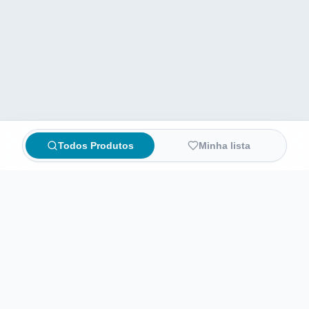
Todos Produtos
Minha lista
Compare preços de medicamentos e produtos de farmácia
online. Encontre ofertas e compre direto na loja oficial.
AchaFarma
Início
Sobre nós
Informações legais