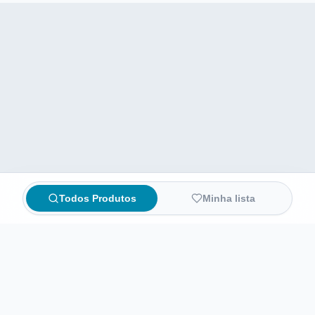
Todos Produtos
Minha lista
Compare preços de medicamentos e produtos de farmácia
online. Encontre ofertas e compre direto na loja oficial.
AchaFarma
Início