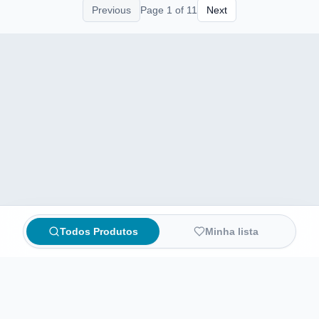
Previous
Page
1
of
11
Next
Todos Produtos
Minha lista
Compare preços de medicamentos e produtos de farmácia
online. Encontre ofertas e compre direto na loja oficial.