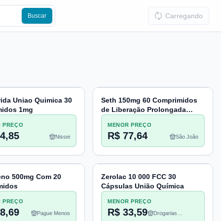
Carregando
Buscar
rida Uniao Quimica 30
Seth 150mg 60 Comprimidos
midos 1mg
de Liberação Prolongada
União Química (C1)
 PREÇO
MENOR PREÇO
4,85
R$ 77,64
Nissei
São João
eno 500mg Com 20
Zerolac 10 000 FCC 30
midos
Cápsulas União Química
 PREÇO
MENOR PREÇO
8,69
R$ 33,59
Pague Menos
Drogarias