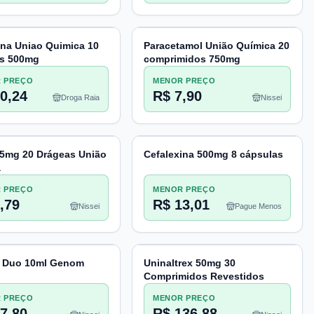
Pacheco
ina Uniao Quimica 10
Paracetamol União Química 20
as 500mg
comprimidos 750mg
 PREÇO
MENOR PREÇO
0,24
R$ 7,90
Droga Raia
Nissei
 5mg 20 Drágeas União
Cefalexina 500mg 8 cápsulas
a
 PREÇO
MENOR PREÇO
,79
R$ 13,01
Nissei
Pague Menos
z Duo 10ml Genom
Uninaltrex 50mg 30
Comprimidos Revestidos
 PREÇO
MENOR PREÇO
7,80
R$ 136,88