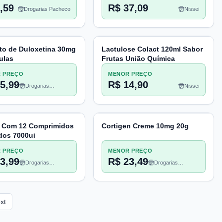
,59
R$ 37,09
Drogarias Pacheco
Nissei
ato de Duloxetina 30mg
Lactulose Colact 120ml Sabor
ulas
Frutas União Química
 PREÇO
MENOR PREÇO
5,99
R$ 14,90
Drogarias
Nissei
Pacheco
 Com 12 Comprimidos
Cortigen Creme 10mg 20g
dos 7000ui
 PREÇO
MENOR PREÇO
3,99
R$ 23,49
Drogarias
Drogarias
Pacheco
Pacheco
xt