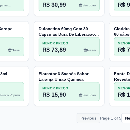
R$ 30,99
R$ 9
arias
São João
heco
Xarope
Duloxetina 60mg Com 30
Cloridr
Capsulas Dura De Liberacao
60 cáps
Retardada
MENOR PREÇO
MENOR
R$ 73,89
R$ 7
Nissei
Nissei
 3ml
Florastor 6 Sachês Sabor
Fonte D
Laranja União Química
Revesti
MENOR PREÇO
MENOR
R$ 15,90
R$ 1
Preço Popular
São João
Previous
Page
1
of
5
Ne