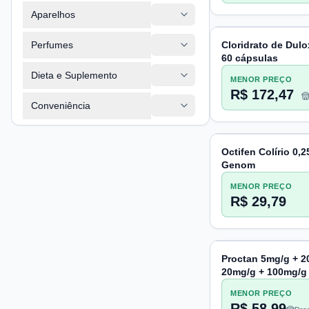
Aparelhos
Perfumes
Cloridrato de Dul
60 cápsulas
Dieta e Suplemento
MENOR PREÇO
R$ 172,47
Conveniência
Octifen Colírio 0,
Genom
MENOR PREÇO
R$ 29,79
Proctan 5mg/g + 2
20mg/g + 100mg/
25g + 10 Luvas G
MENOR PREÇO
R$ 58,99