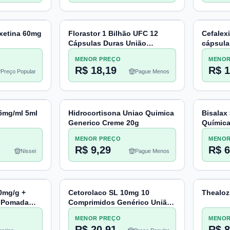
oxetina 60mg
Florastor 1 Bilhão UFC 12
Cefalex
Cápsulas Duras União
cápsul
Química
MENOR PREÇO
MENOR
R$ 18,19
R$ 1
Preço Popular
Pague Menos
25mg/ml 5ml
Hidrocortisona Uniao Quimica
Bisalax
Generico Creme 20g
Químic
MENOR PREÇO
MENOR
R$ 9,29
R$ 6
Nissei
Pague Menos
0mg/g +
Cetorolaco SL 10mg 10
Thealo
g Pomada
Comprimidos Genérico União
enoma
Química
MENOR PREÇO
MENOR
R$ 20,91
R$ 8