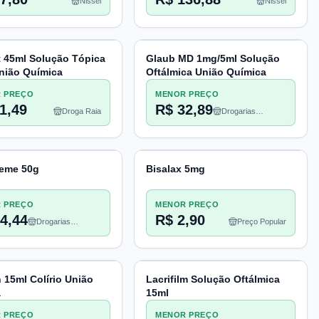
Nissei
Nissei
t 45ml Solução Tópica
Glaub MD 1mg/5ml Solução
nião Química
Oftálmica União Química
 PREÇO
MENOR PREÇO
1,49
R$ 32,89
Droga Raia
Drogarias
Pacheco
reme 50g
Bisalax 5mg
 PREÇO
MENOR PREÇO
4,44
R$ 2,90
Drogarias
Preço Popular
Pacheco
n 15ml Colírio União
Lacrifilm Solução Oftálmica
a
15ml
 PREÇO
MENOR PREÇO