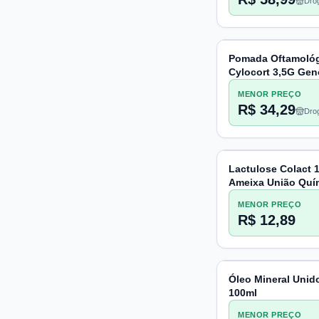
Drog
Pac
Pomada Oftamoló
Cylocort 3,5G Ge
MENOR PREÇO
R$ 34,29
Drog
Pac
Lactulose Colact 
Ameixa União Quí
MENOR PREÇO
R$ 12,89
Óleo Mineral Unid
100ml
MENOR PREÇO