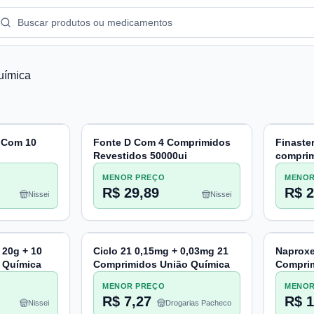
uímica
 Com 10
Fonte D Com 4 Comprimidos
Finaste
Revestidos 50000ui
compri
MENOR PREÇO
MENOR
R$ 29,89
R$ 2
Nissei
Nissei
 20g + 10
Ciclo 21 0,15mg + 0,03mg 21
Naprox
 Química
Comprimidos União Química
Compri
MENOR PREÇO
MENOR
R$ 7,27
R$ 1
Nissei
Drogarias Pacheco