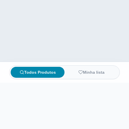
Todos Produtos
Minha lista
Compare preços de medicamentos e produtos de farmácia
online. Encontre ofertas e compre direto na loja oficial.
AchaFarma
Início
Sobre nós