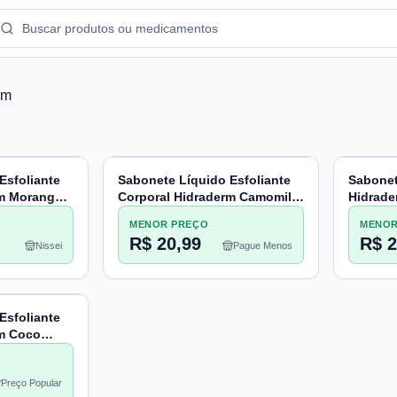
rm
Esfoliante
Sabonete Líquido Esfoliante
Sabonet
rm Morango
Corporal Hidraderm Camomila
Hidrade
180ml
MENOR PREÇO
MENOR
R$ 20,99
R$ 2
Nissei
Pague Menos
Esfoliante
rm Coco
Preço Popular