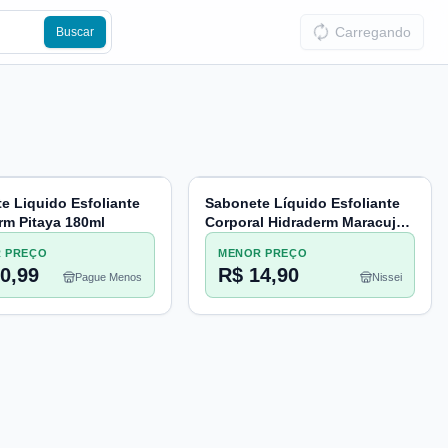
Carregando
Buscar
e Liquido Esfoliante
Sabonete Líquido Esfoliante
rm Pitaya 180ml
Corporal Hidraderm Maracujá
180ml
 PREÇO
MENOR PREÇO
0,99
R$ 14,90
Pague Menos
Nissei