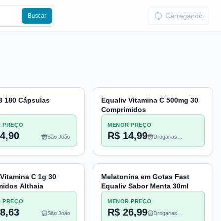
Carregando
Buscar
 180 Cápsulas
Equaliv Vitamina C 500mg 30
Comprimidos
 PREÇO
MENOR PREÇO
4,90
R$ 14,99
São João
Drogarias
Pacheco
 Vitamina C 1g 30
Melatonina em Gotas Fast
idos Althaia
Equaliv Sabor Menta 30ml
 PREÇO
MENOR PREÇO
8,63
R$ 26,99
São João
Drogarias