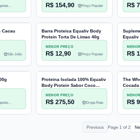
R$ 154,90
R$ 7
arias
Preço Popular
heco
n Cacau
Barra Proteica Equaliv Body
Supleme
Protein Torta De Limao 40g
Equaliv
Cacau 2
MENOR PREÇO
MENOR
R$ 12,90
R$ 1
São João
Preço Popular
300g
Proteina Isolada 100% Equaliv
The Whe
Body Protein Sabor Coco
Cocada
440gr
MENOR PREÇO
MENOR
R$ 275,50
R$ 9
arias
Droga Raia
heco
Previous
Page
1
of
2
Ne