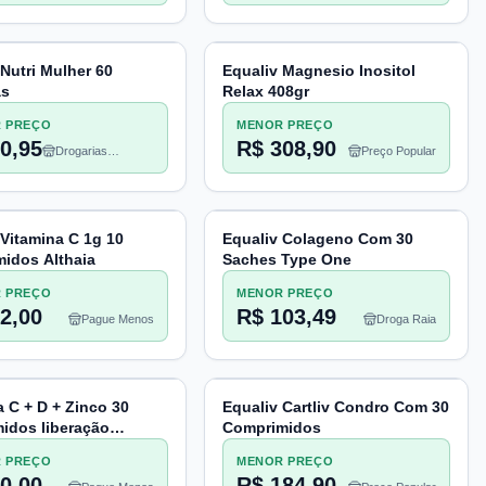
Pacheco
 Nutri Mulher 60
Equaliv Magnesio Inositol
as
Relax 408gr
 PREÇO
MENOR PREÇO
0,95
R$ 308,90
Drogarias
Preço Popular
Pacheco
 Vitamina C 1g 10
Equaliv Colageno Com 30
idos Althaia
Saches Type One
 PREÇO
MENOR PREÇO
2,00
R$ 103,49
Pague Menos
Droga Raia
a C + D + Zinco 30
Equaliv Cartliv Condro Com 30
idos liberação
Comprimidos
ada Equaliv
 PREÇO
MENOR PREÇO
0,00
R$ 184,90