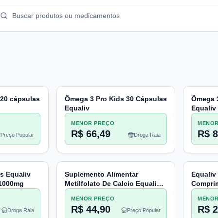
20 cápsulas
Ômega 3 Pro Kids 30 Cápsulas
Ômega 3
Equaliv
Equaliv
MENOR PREÇO
MENOR
R$ 66,49
R$ 8
Preço Popular
Droga Raia
s Equaliv
Suplemento Alimentar
Equaliv
 1000mg
Metilfolato De Calcio Equaliv
Comprim
Com 30 Capsulas
MENOR PREÇO
MENOR
R$ 44,90
R$ 2
Droga Raia
Preço Popular