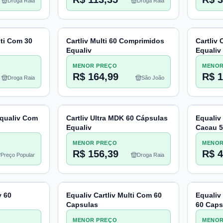
Droga Raia
Droga Raia
lti Com 30
Cartliv Multi 60 Comprimidos
Cartliv
Equaliv
Equaliv
MENOR PREÇO
MENOR
R$ 164,99
R$ 1
Droga Raia
São João
Equaliv Com
Cartliv Ultra MDK 60 Cápsulas
Equaliv
Equaliv
Cacau 5
MENOR PREÇO
MENOR
R$ 156,39
R$ 4
Preço Popular
Droga Raia
v 60
Equaliv Cartliv Multi Com 60
Equaliv
Capsulas
60 Caps
MENOR PREÇO
MENOR