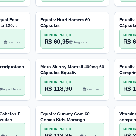
gual Fast
Equaliv Nutri Homem 60
Equaliv
ta 120
Cápsulas
Cápsul
MENOR PREÇO
MENOR
R$ 60,95
R$ 6
São João
Drogarias
Pacheco
a+triptofano
Moro Skinny Morosil 400mg 60
Equaliv
Cápsulas Equaliv
Comprim
MENOR PREÇO
MENOR
R$ 118,90
R$ 1
Pague Menos
São João
 Cabelos E
Equaliv Gummy Com 60
Vitamin
psulas
Gomas Kids Morango
comprim
prolong
MENOR PREÇO
MENOR
R$ 113,35
R$ 3