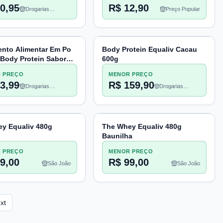
0,95
R$ 12,90
Drogarias
Preço Popular
Pacheco
nto Alimentar Em Po
Body Protein Equaliv Cacau
 Body Protein Sabor
600g
0gr
 PREÇO
MENOR PREÇO
3,99
R$ 159,90
Drogarias
Drogarias
Pacheco
Pacheco
y Equaliv 480g
The Whey Equaliv 480g
Baunilha
 PREÇO
MENOR PREÇO
9,00
R$ 99,00
São João
São João
xt