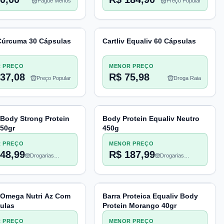
Pague Menos
Preço Popular
 Cúrcuma 30 Cápsulas
Cartliv Equaliv 60 Cápsulas
 PREÇO
MENOR PREÇO
37,08
R$ 75,98
Preço Popular
Droga Raia
 Body Strong Protein
Body Protein Equaliv Neutro
50gr
450g
 PREÇO
MENOR PREÇO
48,99
R$ 187,99
Drogarias
Drogarias
Pacheco
Pacheco
 Omega Nutri Az Com
Barra Proteica Equaliv Body
ulas
Protein Morango 40gr
 PREÇO
MENOR PREÇO