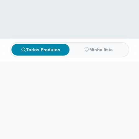
Todos Produtos
Minha lista
Compare preços de medicamentos e produtos de farmácia
online. Encontre ofertas e compre direto na loja oficial.
AchaFarma
Início
Sobre nós
Informações legais
Termos de Uso
Política de Privacidade
Preferências de privacidade