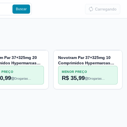
Carregando
Buscar
m Par 37+325mg 20
Novotram Par 37+325mg 10
midos Hypermarcas
Comprimidos Hypermarcas
(A2)
 PREÇO
MENOR PREÇO
0,99
R$ 35,99
Drogarias
Drogarias
Pacheco
Pacheco