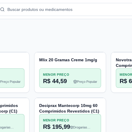
Mlix 20 Gramas Creme 1mg/g
Novotra
Compri
(A2)
MENOR PREÇO
MENOR
R$ 44,59
R$ 6
Preço Popular
Preço Popular
mprimidos
Deciprax Mantecorp 10mg 60
orp (C1)
Comprimidos Revestidos (C1)
MENOR PREÇO
R$ 195,99
ogarias
Drogarias