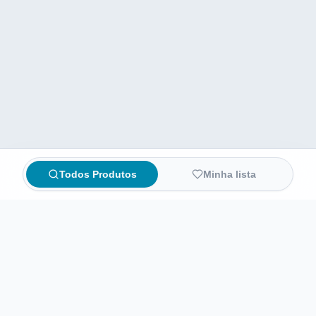
Todos Produtos
Minha lista
Compare preços de medicamentos e produtos de farmácia
online. Encontre ofertas e compre direto na loja oficial.
AchaFarma
Início
Sobre nós