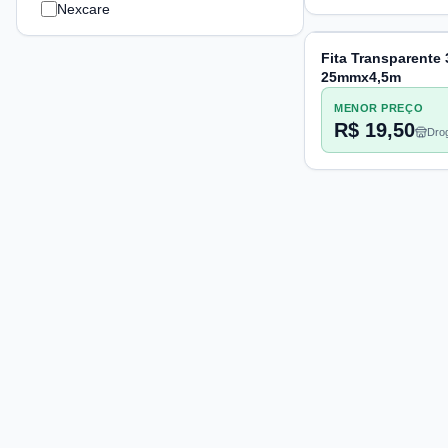
Nexcare
Fita Transparente
25mmx4,5m
MENOR PREÇO
R$ 19,50
Drog
Pac
Compare preços de medicamentos e produtos de farmácia
online. Encontre ofertas e compre direto na loja oficial.