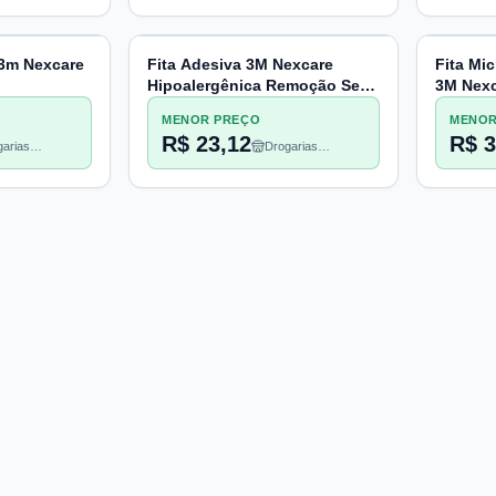
 3m Nexcare
Fita Adesiva 3M Nexcare
Fita Mi
Hipoalergênica Remoção Sem
3M Nex
Dor 25mm X 1,35m, 1 unidade
Branco,
MENOR PREÇO
MENOR
R$ 23,12
R$ 3
arias
Drogarias
heco
Pacheco
A
I
S