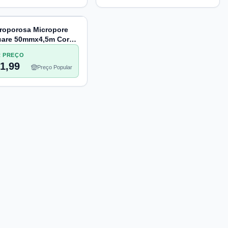
croporosa Micropore
care 50mmx4,5m Cor
 1 unidade
 PREÇO
1,99
Preço Popular
chaFarma
Informações legais
nício
Termos de Uso
obre nós
Política de Privacidade
Preferências de privacidade