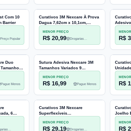
st Com 10
Curativos 3M Nexcare À Prova
Curativ
 Barrier
Dagua 7,62cm x 10,1cm,
Adesivo
Tamanhos Sortidos, 12
MENOR PREÇO
MENOR
Unidades
R$ 20,99
R$ 3
Preço Popular
Drogarias
Pacheco
are Duo
Sutura Adesiva Nexcare 3M
Curativ
 Tamanhos
Tamanhos Variados 9
Unidad
ades
Unidades
MENOR PREÇO
MENOR
R$ 16,99
R$ 1
Pague Menos
Pague Menos
re
Curativos 3M Nexcare
Curativ
çada, 6
Superflexíveis
Joelho 
Joelho/Cotovelo 5cm x
Sem Dor
MENOR PREÇO
MENOR
10,1cm, 8 Unidades
unidad
R$ 29,19
R$ 2
arias
Drogarias