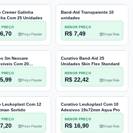
o Cremer Galinha
Band-Aid Transparente 10
nha Com 25 Unidades
unidades
 PREÇO
MENOR PREÇO
6,70
R$ 7,49
Preço Popular
Droga Raia
os 3m Nexcare
Curativo Band-Aid 25
exiveis Com 20
Unidades Skin Flex Standard
es
 PREÇO
MENOR PREÇO
5,99
R$ 22,42
Preço Popular
Droga Raia
o Leukoplast Com 12
Curativo Leukoplast Com 10
tman Sortido
Adesivos 19x72mm Aqua Pro
 PREÇO
MENOR PREÇO
7,20
R$ 16,90
Preço Popular
Droga Raia