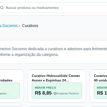
s Socorros
Curativos
meiros Socorros dedicada a curativos e adesivos para feriment
nforme a organização da categoria.
Curativo Hidrocolóide Cremer
Curativ
nidades
Acnes e Espinhas 24
40 unid
Unidades
MENOR PREÇO
MENOR
R$ 8,85
R$ 1
arias
Drogarias Pacheco
heco