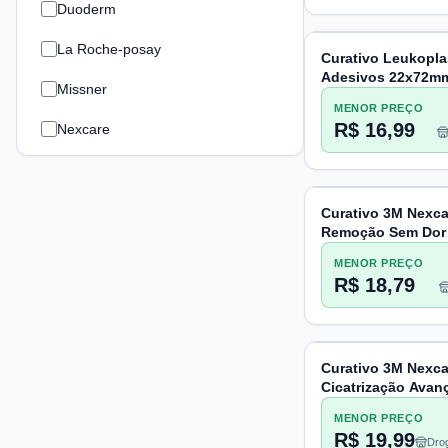
Duoderm
La Roche-posay
Curativo Leukopla
Adesivos 22x72mm
Missner
MENOR PREÇO
R$ 16,99
Nexcare
Curativo 3M Nexc
Remoção Sem Dor
Variados, 10 Unid
MENOR PREÇO
R$ 18,79
Curativo 3M Nexca
Cicatrização Avan
Unidades
MENOR PREÇO
R$ 19,99
Drog