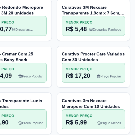
o Redondo Micropore
Curativos 3M Nexcare
 3M 20 unidades
Transparente 1,9cm x 7,6cm,
10 Unidades
 PREÇO
MENOR PREÇO
0,77
R$ 5,48
Drogarias
Drogarias Pacheco
Pacheco
o Cremer Com 25
Curativo Procter Care Variados
s Baby Shark
Com 30 Unidades
 PREÇO
MENOR PREÇO
4,09
R$ 17,20
Preço Popular
Preço Popular
o Transparente Lunis
Curativos 3m Nexcare
ades
Micropore Com 10 Unidades
 PREÇO
MENOR PREÇO
,90
R$ 5,99
Preço Popular
Pague Menos