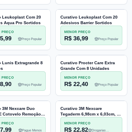
o Leukoplast Com 20
Curativo Leukoplast Com 20
s Aqua Pro Sortidos
Adesivos Barrier Sortidos
 PREÇO
MENOR PREÇO
5,99
R$ 36,99
Preço Popular
Preço Popular
o Lunis Extragrande 8
Curativo Procter Care Extra
es
Grande Com 8 Unidades
 PREÇO
MENOR PREÇO
8,90
R$ 22,40
Preço Popular
Preço Popular
o 3M Nexcare Duo
Curativo 3M Nexcare
E Cotovelo Remoção
Tegaderm 6,98cm x 6,03cm, 4
 5cm x 10,1cm, 6
Unidades
 PREÇO
MENOR PREÇO
es
7,99
R$ 22,82
Pague Menos
Drogarias