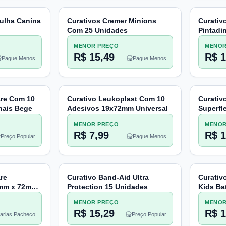
rulha Canina
Curativos Cremer Minions
Curativ
Com 25 Unidades
Pintadi
MENOR PREÇO
MENOR
R$ 15,49
R$ 1
Pague Menos
Pague Menos
are Com 10
Curativo Leukoplast Com 10
Curativ
nais Bege
Adesivos 19x72mm Universal
Superfl
Unidad
MENOR PREÇO
MENOR
R$ 7,99
R$ 1
Preço Popular
Pague Menos
re
Curativo Band-Aid Ultra
Curativ
9mm x 72mm,
Protection 15 Unidades
Kids Ba
MENOR PREÇO
MENOR
R$ 15,29
R$ 1
arias Pacheco
Preço Popular