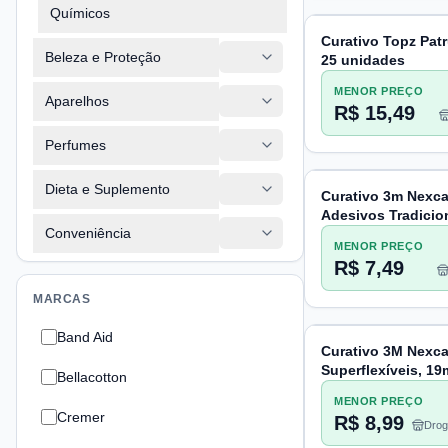
Químicos
Curativo Topz Pat
Beleza e Proteção
25 unidades
MENOR PREÇO
Aparelhos
R$ 15,49
Perfumes
Dieta e Suplemento
Curativo 3m Nexc
Adesivos Tradicio
Conveniência
MENOR PREÇO
R$ 7,49
MARCAS
Band Aid
Curativo 3M Nexca
Superflexíveis, 1
Bellacotton
10 Unidades
MENOR PREÇO
Cremer
R$ 8,99
Drog