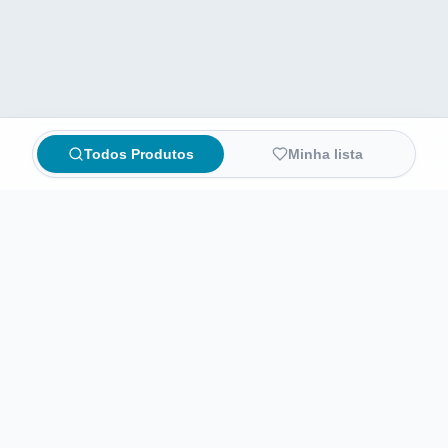
Todos Produtos
Minha lista
Compare preços de medicamentos e produtos de farmácia
online. Encontre ofertas e compre direto na loja oficial.
AchaFarma
Início
Sobre nós
Informações legais
Termos de Uso
Política de Privacidade
Preferências de privacidade