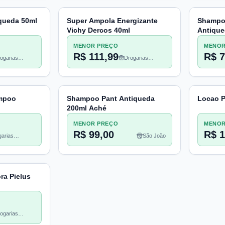
queda 50ml
Super Ampola Energizante
Shampo
Vichy Dercos 40ml
Antique
MENOR PREÇO
MENOR
R$ 111,99
R$ 7
ogarias
Drogarias
acheco
Pacheco
ampoo
Shampoo Pant Antiqueda
Locao P
200ml Aché
MENOR PREÇO
MENOR
R$ 99,00
R$ 1
arias
São João
heco
ra Pielus
ogarias
acheco