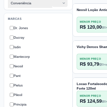
Conveniência
Neosil Loção Anti
MARCAS
MENOR PREÇO
R$ 120,00
Dr. Jones
Dr
P
Ducray
Vichy Dercos Sh
Isdin
Mantecorp
MENOR PREÇO
R$ 93,79
Drog
Neosil
Pac
Pant
Locao Fortalecedo
Pielus
Forte 120ml
Pilexil
MENOR PREÇO
R$ 124,59
Dr
Principia
P