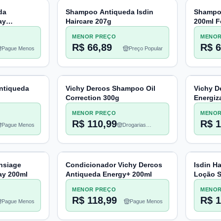
da
Shampoo Antiqueda Isdin
Shampoo
ay
Haircare 207g
200ml F
MENOR PREÇO
MENOR
R$ 66,89
R$ 6
Pague Menos
Preço Popular
ntiqueda
Vichy Dercos Shampoo Oil
Vichy 
Correction 300g
Energiz
MENOR PREÇO
MENOR
R$ 110,99
R$ 1
Pague Menos
Drogarias
Pacheco
nsiage
Condicionador Vichy Dercos
Isdin H
ay 200ml
Antiqueda Energy+ 200ml
Loção S
MENOR PREÇO
MENOR
R$ 118,99
R$ 1
Pague Menos
Pague Menos