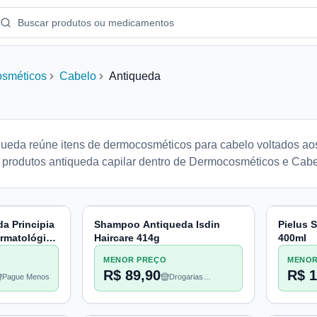
sméticos
Cabelo
Antiqueda
queda reúne itens de dermocosméticos para cabelo voltados ao
 produtos antiqueda capilar dentro de Dermocosméticos e Cabe
a Principia
Shampoo Antiqueda Isdin
Pielus 
rmatológico
Haircare 414g
400ml
MENOR PREÇO
MENOR
R$ 89,90
R$ 1
Pague Menos
Drogarias
Pacheco