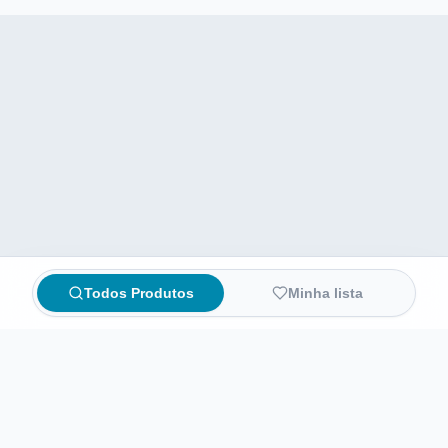
Todos Produtos
Minha lista
Compare preços de medicamentos e produtos de farmácia
online. Encontre ofertas e compre direto na loja oficial.
AchaFarma