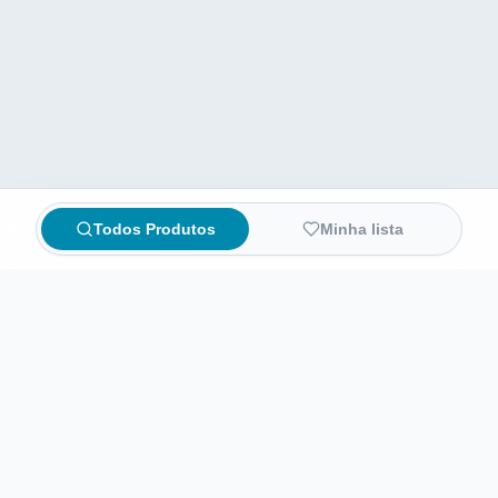
Todos Produtos
Minha lista
Compare preços de medicamentos e produtos de farmácia
online. Encontre ofertas e compre direto na loja oficial.
AchaFarma
Início
Sobre nós
Informações legais