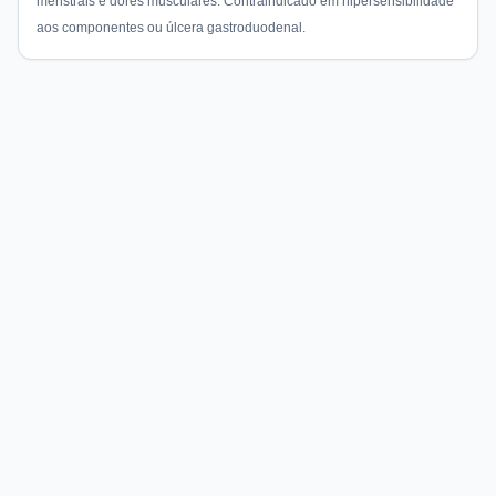
menstrais e dores musculares. Contraindicado em hipersensibilidade
aos componentes ou úlcera gastroduodenal.