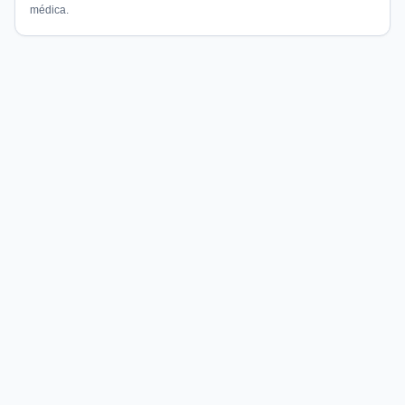
médica.
Compare preços de medicamentos e produtos de farmácia