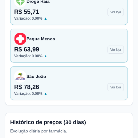
Droga Raia
R$ 55,71
Ver loja
Variação:
0.00
%
▲
Pague Menos
R$ 63,99
Ver loja
Variação:
0.00
%
▲
São João
R$ 78,26
Ver loja
Variação:
0.00
%
▲
Histórico de preços (30 dias)
Evolução diária por farmácia.