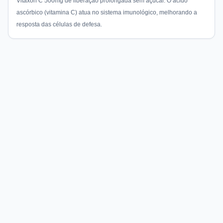
Vitaxon C 500mg de liberação prolongada sem açúcar. O ácido
ascórbico (vitamina C) atua no sistema imunológico, melhorando a
resposta das células de defesa.