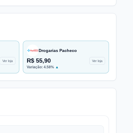
Drogarias Pacheco
R$ 55,90
Ver loja
Ver loja
Variação:
4.58
%
▲