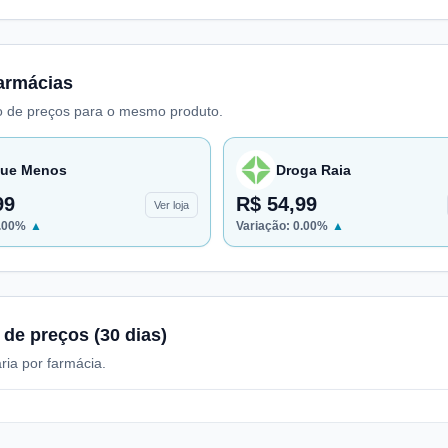
armácias
 de preços para o mesmo produto.
ue Menos
Droga Raia
99
R$ 54,99
Ver loja
.00
%
▲
Variação:
0.00
%
▲
 de preços (30 dias)
ria por farmácia.