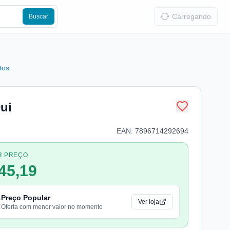
Carregando
Buscar
tos
ui
EAN:
7896714292694
R PREÇO
45,19
Preço Popular
Ver loja
Oferta com menor valor no momento