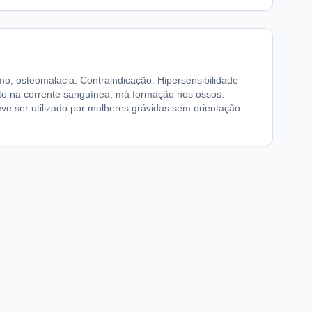
mo, osteomalacia. Contraindicação: Hipersensibilidade
ato na corrente sanguínea, má formação nos ossos.
eve ser utilizado por mulheres grávidas sem orientação
chaFarma
Informações legais