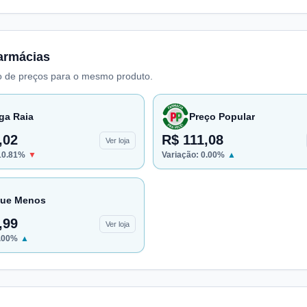
armácias
 de preços para o mesmo produto.
ga Raia
Preço Popular
,02
R$ 111,08
Ver loja
10.81
%
▼
Variação:
0.00
%
▲
ue Menos
,99
Ver loja
.00
%
▲