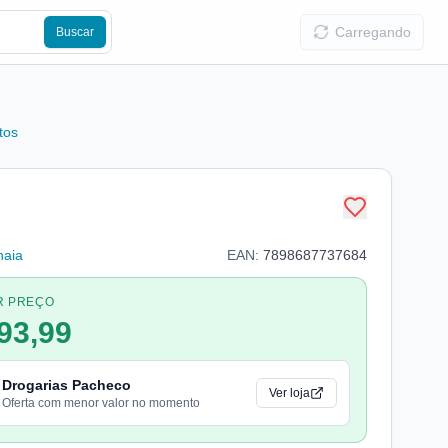
Carregando
Buscar
tos
haia
EAN:
7898687737684
R PREÇO
93,99
Drogarias Pacheco
Ver loja
Oferta com menor valor no momento