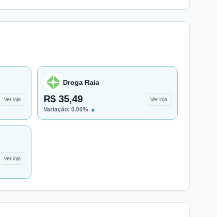
Droga Raia
R$ 35,49
Ver loja
Ver loja
Variação:
0.00
%
▲
Ver loja