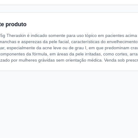
te produto
25g Theraskin é indicado somente para uso tópico em pacientes acima 
manchas e asperezas da pele facial, características do envelheciment
gar, especialmente da acne leve ou de grau I, em que predominam cra
 componentes da fórmula, em áreas da pele irritadas, como cortes, ar
ilizado por mulheres grávidas sem orientação médica. Venda sob presc