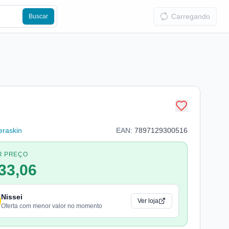
Carregando
Buscar
eraskin
EAN:
7897129300516
R PREÇO
33,06
Nissei
Ver loja
Oferta com menor valor no momento