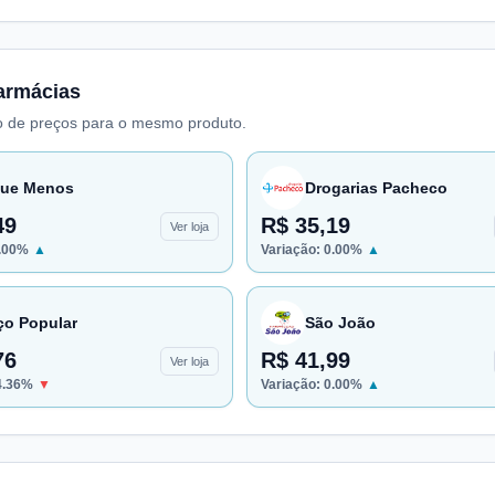
armácias
 de preços para o mesmo produto.
ue Menos
Drogarias Pacheco
49
R$ 35,19
Ver loja
.00
%
▲
Variação:
0.00
%
▲
ço Popular
São João
76
R$ 41,99
Ver loja
4.36
%
▼
Variação:
0.00
%
▲