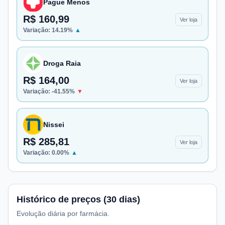
Pague Menos
R$ 160,99
Ver loja
Variação:
14.19
%
▲
Droga Raia
R$ 164,00
Ver loja
Variação:
-41.55
%
▼
Nissei
R$ 285,81
Ver loja
Variação:
0.00
%
▲
Histórico de preços (30 dias)
Evolução diária por farmácia.