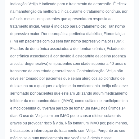
Indicação: Velija é indicado para o tratamento da depressão. É eficaz
na manutenção da melhora clínica durante o tratamento contínuo, por
até seis meses, em pacientes que apresentaram resposta ao
tratamento inicial. Velija é indicado para o tratamento de: Transtorno
depressivo maior; Dor neuropática periférica diabética; Fibromialgia
(FM) em pacientes com ou sem transtorno depressivo maior (TDM);
Estados de dor crônica associados à dor lombar crônica; Estados de
dor crônica associados à dor devido à osteoartrite de joelho (doença
articular degenerativa) em pacientes com idade superior a 40 anos e
transtorno de ansiedade generalizada. Contraindicação: Velija não
deve ser tomado por pacientes que sejam alérgicos ao cloridrato de
duloxetina ou a qualquer excipiente do medicamento. Velija não deve
ser tomado por pacientes que estejam utilizando algum medicamento
inibidor da monoaminoxidase (IMAO), como sulfato de tranilcipromina
e moclobemida ou tiveram parado de tomar um IMAO nos últimos 14
dias. O uso de Velija com um IMAO pode causar efeitos colaterais
graves ou provocar risco à vida. Não tomar um IMAO por, pelo menos,
5 dias após a interrupção do tratamento com Velija. Pergunte ao seu
médico se algum medicamento que você usa é desta classe.