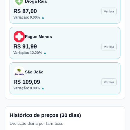
Droga Raia
R$ 87,00
Ver loja
Variação:
0.00
%
▲
Pague Menos
R$ 91,99
Ver loja
Variação:
12.20
%
▲
São João
R$ 109,09
Ver loja
Variação:
0.00
%
▲
Histórico de preços (30 dias)
Evolução diária por farmácia.