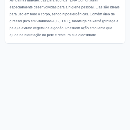
As toalhas umedecidas para adultos TENA Confort foram
especialmente desenvolvidas para a higiene pessoal. Elas são ideais
para uso em todo o corpo, sendo hipoalergênicas. Contêm óleo de
girassol (rico em vitaminas A, B, D e E), manteiga de karité (protege a
pele) e extrato vegetal de algodão. Possuem ação emoliente que
ajuda na hidratação da pele e restaura sua oleosidade.