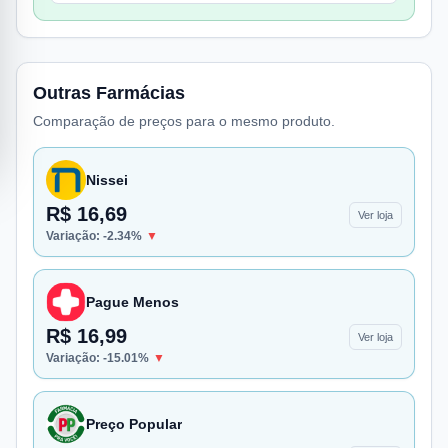
Outras Farmácias
Comparação de preços para o mesmo produto.
Nissei
R$ 16,69
Ver loja
Variação:
-2.34
%
▼
Pague Menos
R$ 16,99
Ver loja
Variação:
-15.01
%
▼
Preço Popular