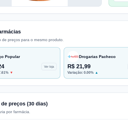
armácias
 de preços para o mesmo produto.
ço Popular
Drogarias Pacheco
24
R$ 21,99
Ver loja
7.61
%
▼
Variação:
0.00
%
▲
 de preços (30 dias)
ria por farmácia.