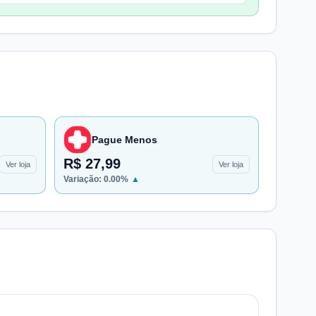
Pague Menos
R$ 27,99
Ver loja
Ver loja
Variação:
0.00
%
▲