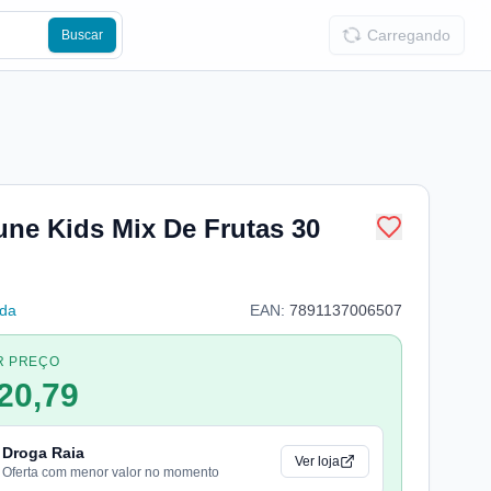
Carregando
Buscar
une Kids Mix De Frutas 30
lda
EAN:
7891137006507
R PREÇO
20,79
Droga Raia
Ver loja
Oferta com menor valor no momento