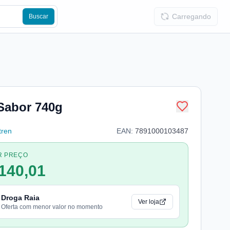
Carregando
Buscar
Sabor 740g
tren
EAN:
7891000103487
R PREÇO
140,01
Droga Raia
Ver loja
Oferta com menor valor no momento