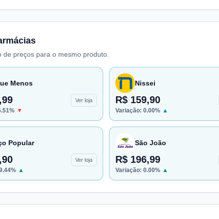
armácias
 de preços para o mesmo produto.
ue Menos
Nissei
,99
R$ 159,90
Ver loja
5.51
%
▼
Variação:
0.00
%
▲
ço Popular
São João
,90
R$ 196,99
Ver loja
9.44
%
▲
Variação:
0.00
%
▲