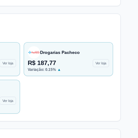
Drogarias Pacheco
R$ 187,77
Ver loja
Ver loja
Variação:
0.15
%
▲
Ver loja