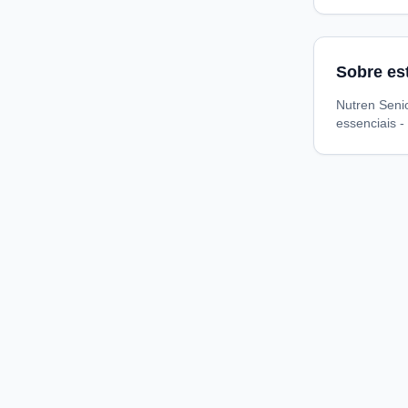
Sobre es
Nutren Senio
essenciais 
Compare preços de medicamentos e produtos de farmácia
online. Encontre ofertas e compre direto na loja oficial.