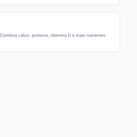
Combina cálcio, proteína, vitamina D e mais nutrientes
chaFarma
Informações legais
nício
Termos de Uso
obre nós
Política de Privacidade