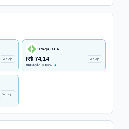
Droga Raia
R$ 74,14
Ver loja
Ver loja
Variação:
0.00
%
▲
Ver loja