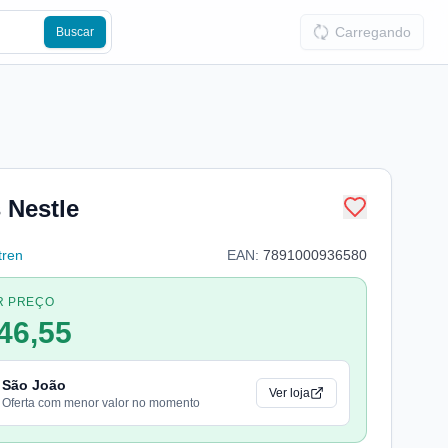
Carregando
Buscar
 Nestle
tren
EAN:
7891000936580
R PREÇO
46,55
São João
Ver loja
Oferta com menor valor no momento