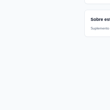
Sobre es
Suplemento 
Compare preços de medicamentos e produtos de farmácia
online. Encontre ofertas e compre direto na loja oficial.