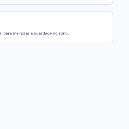
al para melhorar a qualidade do sono.
chaFarma
Informações legais
nício
Termos de Uso
obre nós
Política de Privacidade
Preferências de privacidade