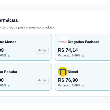
armácias
 de preços para o mesmo produto.
ue Menos
Drogarias Pacheco
99
R$ 74,14
Ver loja
.00
%
▲
Variação:
0.00
%
▲
ço Popular
Nissei
90
R$ 76,90
Ver loja
.00
%
▲
Variação:
0.00
%
▲