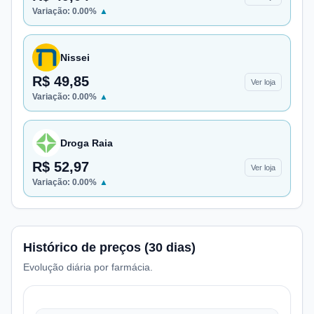
Variação:
0.00
%
▲
Nissei
R$ 49,85
Ver loja
Variação:
0.00
%
▲
Droga Raia
R$ 52,97
Ver loja
Variação:
0.00
%
▲
Histórico de preços (30 dias)
Evolução diária por farmácia.