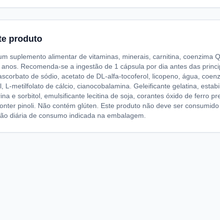
te produto
um suplemento alimentar de vitaminas, minerais, carnitina, coenzima Q
anos. Recomenda-se a ingestão de 1 cápsula por dia antes das principa
 ascorbato de sódio, acetato de DL-alfa-tocoferol, licopeno, água, coenz
ol, L-metilfolato de cálcio, cianocobalamina. Geleificante gelatina, esta
ina e sorbitol, emulsificante lecitina de soja, corantes óxido de ferro 
onter pinoli. Não contém glúten. Este produto não deve ser consumido
o diária de consumo indicada na embalagem.