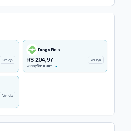
Droga Raia
R$ 204,97
Ver loja
Ver loja
Variação:
0.00
%
▲
Ver loja