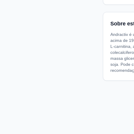
Sobre es
Andractiv é 
acima de 19 
L-carnitina,
colecalcifer
massa glicer
soja. Pode c
recomendaçã