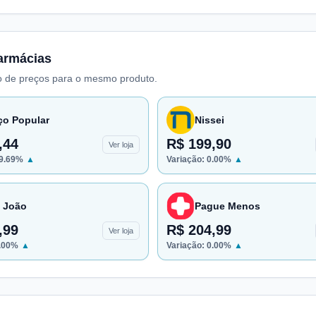
armácias
 de preços para o mesmo produto.
ço Popular
Nissei
,44
R$ 199,90
Ver loja
9.69
%
▲
Variação:
0.00
%
▲
 João
Pague Menos
,99
R$ 204,99
Ver loja
.00
%
▲
Variação:
0.00
%
▲