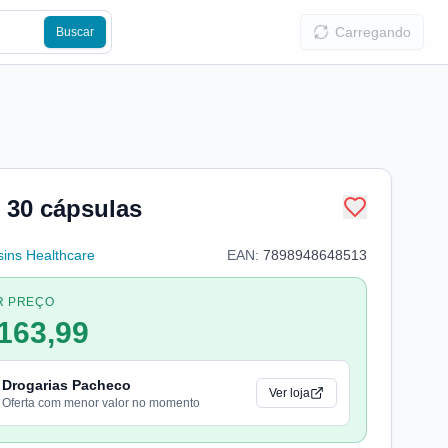
Carregando
Buscar
 30 cápsulas
sins Healthcare
EAN:
7898948648513
R PREÇO
163,99
Drogarias Pacheco
Ver loja
Oferta com menor valor no momento