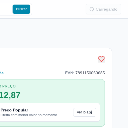
Carregando
Buscar
da
EAN:
7891150060685
R PREÇO
12,87
Preço Popular
Ver loja
Oferta com menor valor no momento