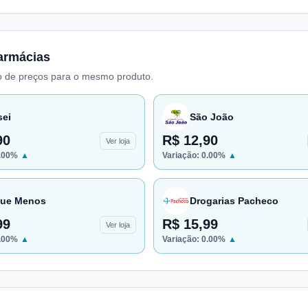
armácias
 de preços para o mesmo produto.
sei
São João
90
R$ 12,90
Ver loja
.00
%
▲
Variação:
0.00
%
▲
ue Menos
Drogarias Pacheco
99
R$ 15,99
Ver loja
.00
%
▲
Variação:
0.00
%
▲