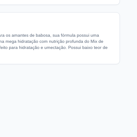
ara os amantes de babosa, sua fórmula possui uma
z uma mega hidratação com nutrição profunda do Mix de
feito para hidratação e umectação. Possui baixo teor de
chaFarma
Informações legais