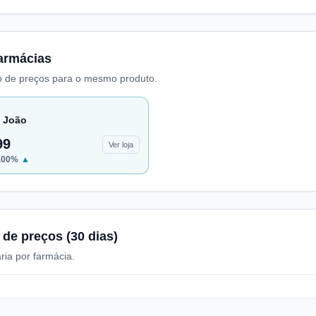
armácias
 de preços para o mesmo produto.
 João
99
Ver loja
.00
%
▲
 de preços (30 dias)
ria por farmácia.