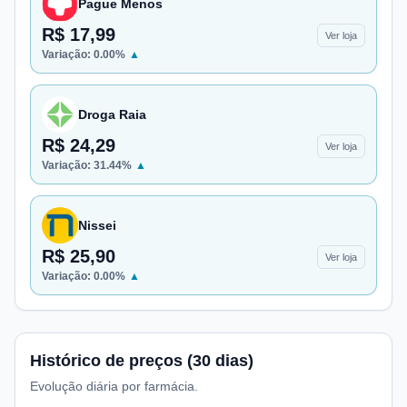
Pague Menos
R$ 17,99
Ver loja
Variação:
0.00
%
▲
Droga Raia
R$ 24,29
Ver loja
Variação:
31.44
%
▲
Nissei
R$ 25,90
Ver loja
Variação:
0.00
%
▲
Histórico de preços (30 dias)
Evolução diária por farmácia.