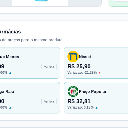
armácias
 de preços para o mesmo produto.
ue Menos
Nissei
99
R$ 25,90
Ver loja
.00
%
▲
Variação:
-21.28
%
▼
ga Raia
Preço Popular
90
R$ 32,81
Ver loja
.00
%
▲
Variação:
0.18
%
▲