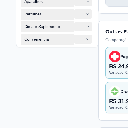
Aparelhos
Perfumes
Dieta e Suplemento
Outras F
Conveniência
Comparação
Pag
R$ 24,
Variação:
0
Dro
R$ 31,
Variação:
0