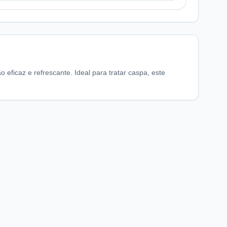
ficaz e refrescante. Ideal para tratar caspa, este
chaFarma
Informações legais
nício
Termos de Uso