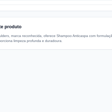
te produto
lders, marca reconhecida, oferece Shampoo Anticaspa com formulação e
porciona limpeza profunda e duradoura.
A
I