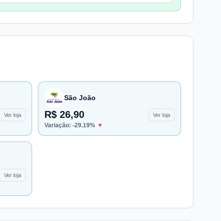
São João
R$ 26,90
Ver loja
Ver loja
Variação:
-29.19
%
▼
Ver loja