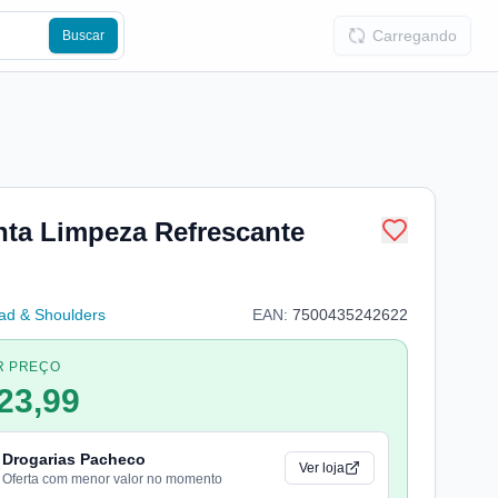
Carregando
Buscar
ta Limpeza Refrescante
ad & Shoulders
EAN:
7500435242622
R PREÇO
23,99
Drogarias Pacheco
Ver loja
Oferta com menor valor no momento