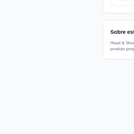
Sobre es
Head & Shou
produto pro
Compare preços de medicamentos e produtos de farmácia