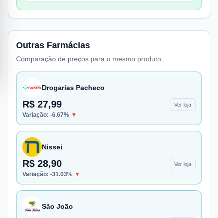
Outras Farmácias
Comparação de preços para o mesmo produto.
Drogarias Pacheco
R$ 27,99
Ver loja
Variação:
-6.67
%
▼
Nissei
R$ 28,90
Ver loja
Variação:
-31.03
%
▼
São João