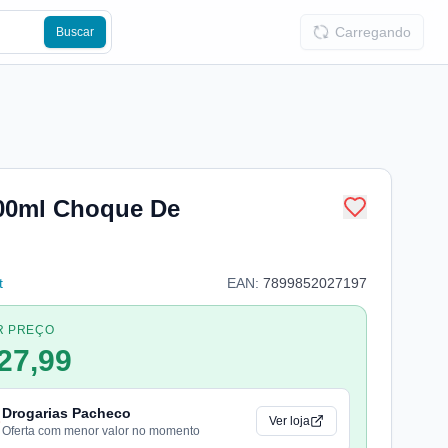
Carregando
Buscar
00ml Choque De
t
EAN:
7899852027197
R PREÇO
27,99
Drogarias Pacheco
Ver loja
Oferta com menor valor no momento