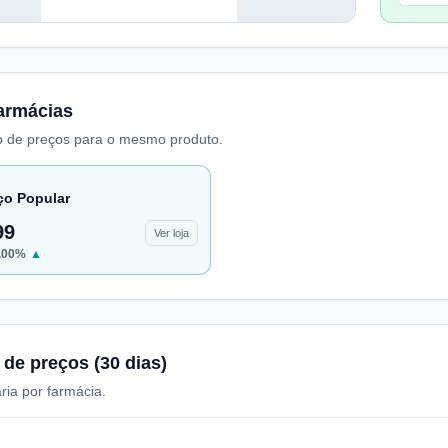
armácias
 de preços para o mesmo produto.
ço Popular
99
Ver loja
.00
%
▲
 de preços (30 dias)
ria por farmácia.