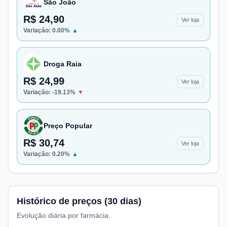
São João
R$ 24,90
Ver loja
Variação:
0.00
%
▲
Droga Raia
R$ 24,99
Ver loja
Variação:
-19.13
%
▼
Preço Popular
R$ 30,74
Ver loja
Variação:
0.20
%
▲
Histórico de preços (30 dias)
Evolução diária por farmácia.