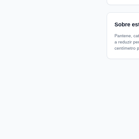
Sobre es
Pantene, ca
a reduzir pe
centímetro p
Compare preços de medicamentos e produtos de farmácia