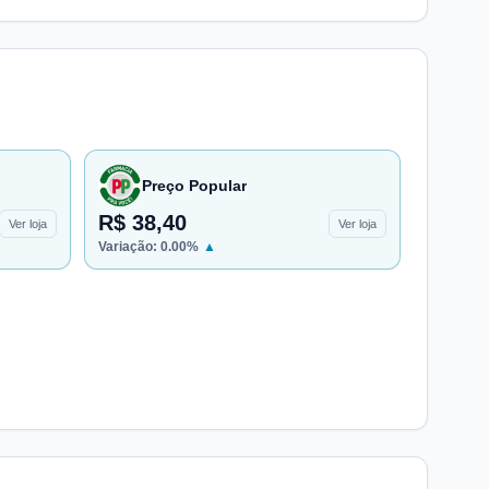
Preço Popular
R$ 38,40
Ver loja
Ver loja
Variação:
0.00
%
▲