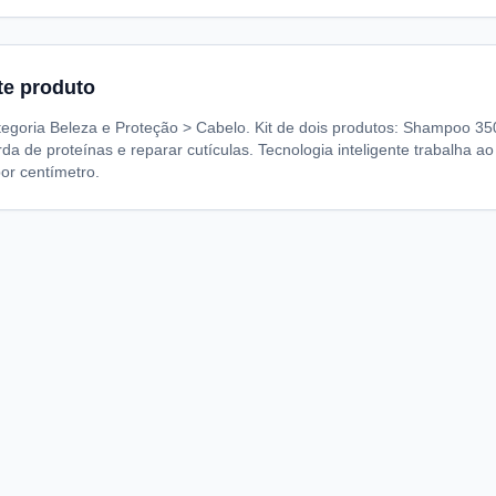
te produto
tegoria Beleza e Proteção > Cabelo. Kit de dois produtos: Shampoo 3
rda de proteínas e reparar cutículas. Tecnologia inteligente trabalha 
or centímetro.
A
I