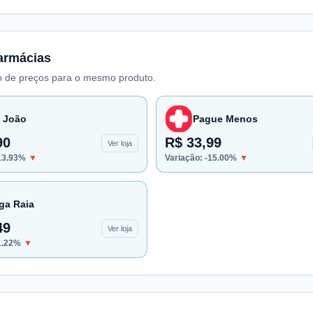
armácias
 de preços para o mesmo produto.
 João
Pague Menos
90
R$ 33,99
Ver loja
13.93
%
▼
Variação:
-15.00
%
▼
ga Raia
49
Ver loja
1.22
%
▼