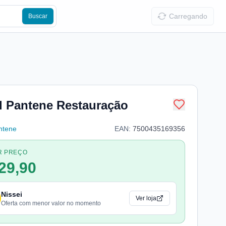
Carregando
Buscar
l Pantene Restauração
ntene
EAN:
7500435169356
R PREÇO
29,90
Nissei
Ver loja
Oferta com menor valor no momento