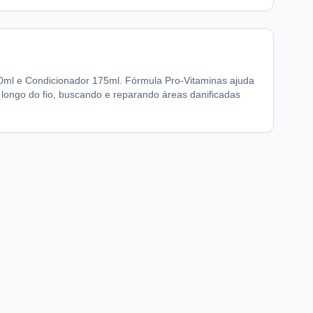
50ml e Condicionador 175ml. Fórmula Pro-Vitaminas ajuda
ao longo do fio, buscando e reparando áreas danificadas
chaFarma
Informações legais
nício
Termos de Uso