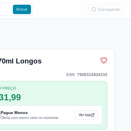
Carregando
Buscar
70ml Longos
EAN:
7908324404333
R PREÇO
31,99
Pague Menos
Ver loja
Oferta com menor valor no momento