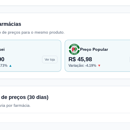
armácias
 de preços para o mesmo produto.
sei
Preço Popular
90
R$ 45,98
Ver loja
.73
%
▲
Variação:
-4.19
%
▼
 de preços (30 dias)
ria por farmácia.