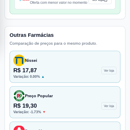
Oferta com menor valor no momento
Outras Farmácias
Comparação de preços para o mesmo produto.
Nissei
R$ 17,87
Ver loja
Variação:
0.00
%
▲
Preço Popular
R$ 19,30
Ver loja
Variação:
-1.73
%
▼