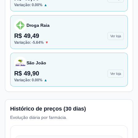
Variação:
0.00
%
▲
Droga Raia
R$ 49,49
Ver loja
Variação:
-5.64
%
▼
São João
R$ 49,90
Ver loja
Variação:
0.00
%
▲
Histórico de preços (30 dias)
Evolução diária por farmácia.