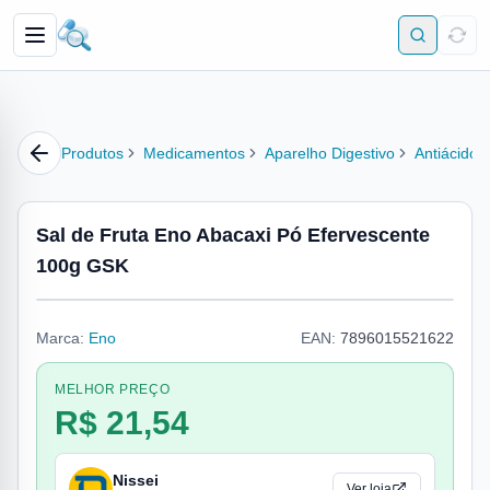
Produtos
Medicamentos
Aparelho Digestivo
Antiácido
Sal de Fruta Eno Abacaxi Pó Efervescente
100g GSK
Marca:
Eno
EAN:
7896015521622
MELHOR PREÇO
R$ 21,54
Nissei
Ver loja