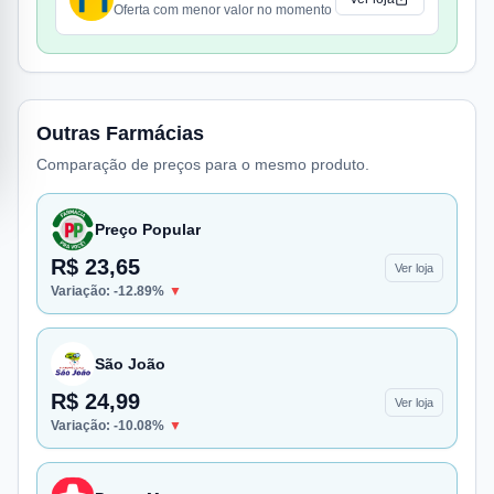
Oferta com menor valor no momento
Outras Farmácias
Comparação de preços para o mesmo produto.
Preço Popular
R$ 23,65
Ver loja
Variação:
-12.89
%
▼
São João
R$ 24,99
Ver loja
Variação:
-10.08
%
▼