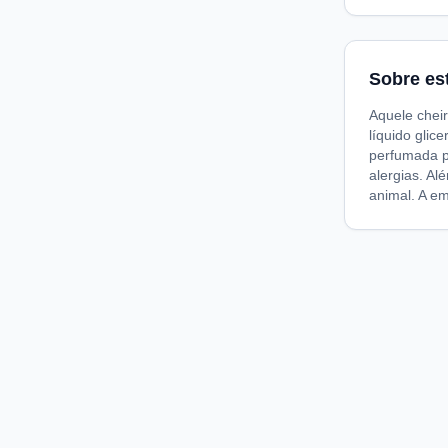
Sobre es
Aquele cheir
líquido gli
perfumada po
alergias. Al
animal. A e