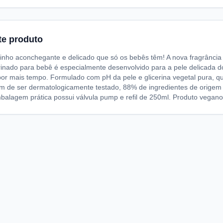
te produto
inho aconchegante e delicado que só os bebês têm! A nova fragrância C
cerinado para bebê é especialmente desenvolvido para a pele delicada
r mais tempo. Formulado com pH da pele e glicerina vegetal pura, que
ém de ser dermatologicamente testado, 88% de ingredientes de origem 
mbalagem prática possui válvula pump e refil de 250ml. Produto vegan