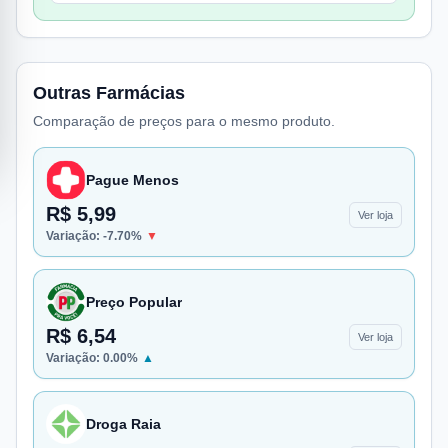
Outras Farmácias
Comparação de preços para o mesmo produto.
Pague Menos
R$ 5,99
Ver loja
Variação:
-7.70
%
▼
Preço Popular
R$ 6,54
Ver loja
Variação:
0.00
%
▲
Droga Raia