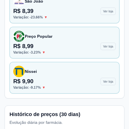
São João
R$ 8,39
Ver loja
Variação:
-23.66
%
▼
Preço Popular
R$ 8,99
Ver loja
Variação:
-3.23
%
▼
Nissei
R$ 9,90
Ver loja
Variação:
-9.17
%
▼
Histórico de preços (30 dias)
Evolução diária por farmácia.