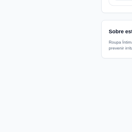
Sobre es
Roupa Íntim
prevenir irri
Compare preços de medicamentos e produtos de farmácia