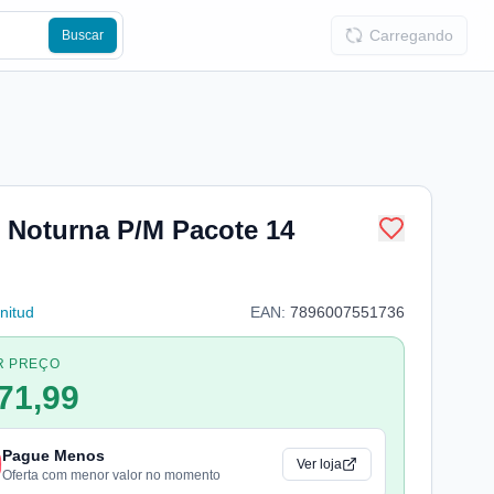
Carregando
Buscar
d Noturna P/M Pacote 14
nitud
EAN:
7896007551736
R PREÇO
71,99
Pague Menos
Ver loja
Oferta com menor valor no momento