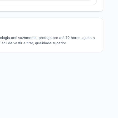
logia anti vazamento, protege por até 12 horas, ajuda a
cil de vestir e tirar, qualidade superior.
chaFarma
Informações legais
nício
Termos de Uso