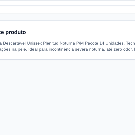
te produto
a Descartável Unissex Plenitud Noturna P/M Pacote 14 Unidades. Tecno
tações na pele. Ideal para incontinência severa noturna, até zero odor. Fá
A
I