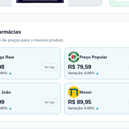
armácias
 de preços para o mesmo produto.
ga Raia
Preço Popular
98
R$ 79,59
Ver loja
.00
%
▲
Variação:
0.00
%
▲
 João
Nissei
99
R$ 89,95
Ver loja
.00
%
▲
Variação:
0.00
%
▲